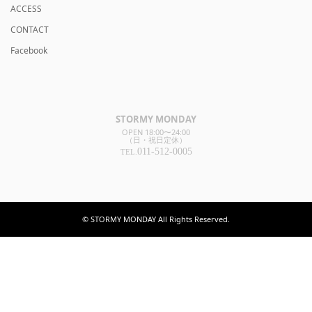
ACCESS
CONTACT
Facebook
STORMY MONDAY
OPEN 18:00〜24:00
（日・祝日定休）
011-512-0005
TEL.
© STORMY MONDAY All Rights Reserved.