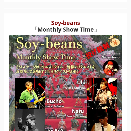
Soy-beans
「Monthly Show Time」